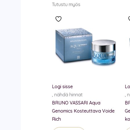
Tutustu myös
Logi sisse
Lo
, nähdä hinnat
, 
BRUNO VASSARI Aqua
B
Genomics Kosteuttava Voide
Ge
Rich
ko