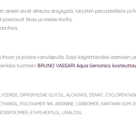
t aineet eivät aiheuta ärsytystä, tarjoten perusteellista ja h
i poistavat likaa ja meikki iholta.
taa ihoa.
 ihoon ja poista vanulapulla. Sopii käytettäväksi aamuisin ja i
merkiksi tuotteen
BRUNO VASSARI Aqua Genomics kosteuttaval
GLYCERIDE, DIPROPYLENE GLYCOL, ALCHOHOL DENAT., CYCLOPENTASI
HANOL, POLOXAMER 184, ARGININE, CARBOMER, XANTHAN GUM, D
ROSSPOLYMER, ETHYLHEXYLGL, LINALOOL.