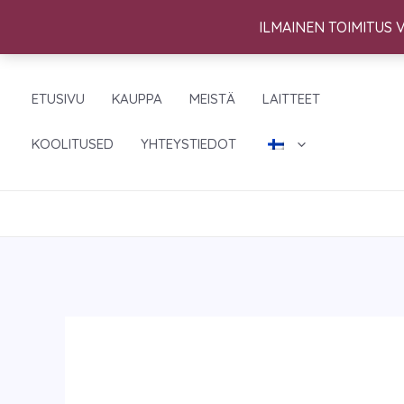
Siirry
ILMAINEN TOIMITUS V
sisältöön
ETUSIVU
KAUPPA
MEISTÄ
LAITTEET
KOOLITUSED
YHTEYSTIEDOT