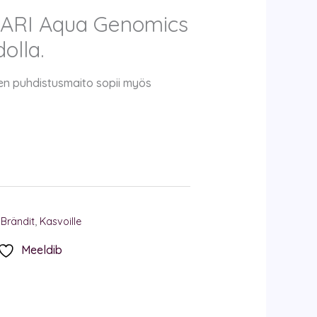
RI Aqua Genomics
olla.
en puhdistusmaito sopii myös
,
Brändit
,
Kasvoille
Meeldib