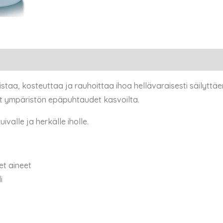
staa, kosteuttaa ja rauhoittaa ihoa hellävaraisesti säilyttä
uut ympäristön epäpuhtaudet kasvoilta.
kuivalle ja herkälle iholle.
et aineet
i