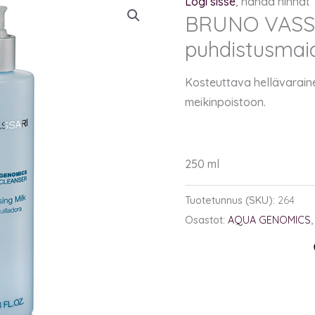
Logi sisse
, nähdä hinnat
BRUNO VASSA
puhdistusmaid
Kosteuttava hellävarain
meikinpoistoon.
250 ml
Tuotetunnus (SKU):
264
Osastot:
AQUA GENOMICS