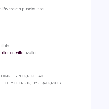
ellävaraista puhdistusta.
lloin.
la tonerilla
avulla.
LOXANE, GLYCERIN, PEG-40
ISODIUM EDTA, PARFUM (FRAGRANCE),