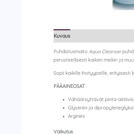
Kuvaus
Arviot (0)
Puhdistusmaito
Aqua Cleanser
puhdi
perusteellisesti kaiken meikin ja m
Sopii kaikille ihotyypeille, erityisesti 
PÄÄAINEOSAT
Vähäärsyttävät pinta-aktiivis
Glyseriini ja dipropyleneglykol
Arginiini
Vaikutus