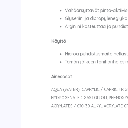
Vähäärsyttävät pinta-aktiivise
Glyseriini ja dipropyleneglykol
Arginiini kosteuttaa ja puhdis
Käyttö
Hieroa puhdistusmaito hellästi
Tämän jälkeen tonifioi iho esi
Ainesosat
AQUA (WATER), CAPRYLIC / CAPRIC TRI
HYDROGENATED GASTOR OLI, PHENOXYET
ACRYLATES / C10-30 ALKYL ACRYLATE C