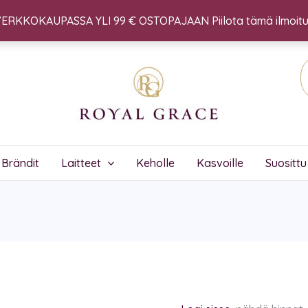
ERKKOKAUPASSA YLI 99 € OSTOPAJAAN Piilota tämä ilmoit
Brändit
Laitteet
Keholle
Kasvoille
Suosittu